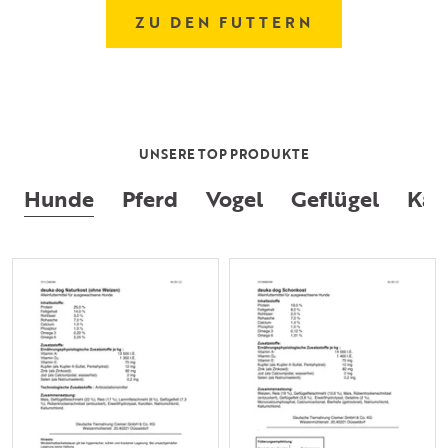
ZU DEN FUTTERN
UNSERE TOP PRODUKTE
Hunde
Pferd
Vogel
Geflügel
Kan