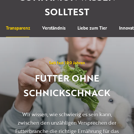
SOLLTEST
Transparenz
Verständnis
Liebe zum Tier
Innova
Seit fast 100 Jahren
FUTTER OHNE
SCHNICKSCHNACK
Wir wissen, wie schwierig es sein kann,
zwischen den unzähligen Versprechen der
Futterbranche die richtige Ernährung für das