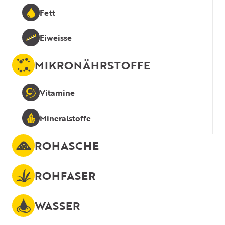
Fett
Eiweisse
MIKRONÄHRSTOFFE
Vitamine
Mineralstoffe
ROHASCHE
ROHFASER
WASSER